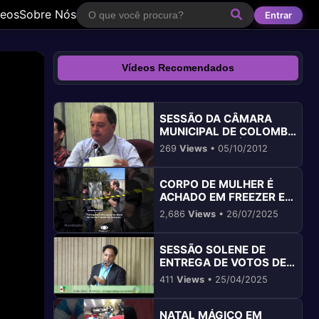
deos
Sobre Nós
Entrar
Vídeos Recomendados
SESSÃO DA CÂMARA
MUNICIPAL DE COLOMBO
PR 25/09 - ANÁLISE
269
Views
• 05/10/2012
COMPLETA
CORPO DE MULHER É
ACHADO EM FREEZER EM
COLOMBO PR
2,686
Views
• 26/07/2025
SESSÃO SOLENE DE
ENTREGA DE VOTOS DE
CONGRATULAÇÃO EM
411
Views
• 25/04/2025
COLOMBO
NATAL MÁGICO EM