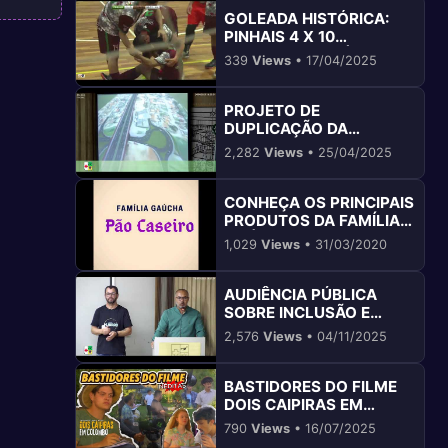
GOLEADA HISTÓRICA:
PINHAIS 4 X 10
COLOMBO - ANÁLISE
339
Views
• 17/04/2025
COMPLETA
PROJETO DE
DUPLICAÇÃO DA
RODOVIA DA UVA EM
2,282
Views
• 25/04/2025
COLOMBO PR
CONHEÇA OS PRINCIPAIS
PRODUTOS DA FAMÍLIA
GAÚCHA EM COLOMBO-
1,029
Views
• 31/03/2020
PR
AUDIÊNCIA PÚBLICA
SOBRE INCLUSÃO E
ACESSIBILIDADE EM
2,576
Views
• 04/11/2025
COLOMBO PR
BASTIDORES DO FILME
DOIS CAIPIRAS EM
COLOMBO: UMA
790
Views
• 16/07/2025
JORNADA INESQUECÍVEL