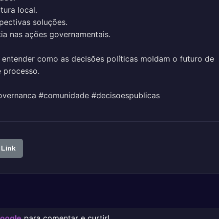
tura local.
ectivas soluções.
cia nas ações governamentais.
 entender como as decisões políticas moldam o futuro de
 processo.
governanca #comunidade #decisoespublicas
 Link
oogle
para comentar e curtir!