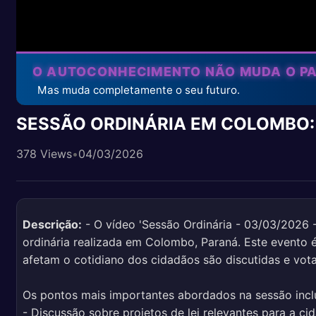
O AUTOCONHECIMENTO NÃO MUDA O P
Mas muda completamente o seu futuro.
SESSÃO ORDINÁRIA EM COLOMBO:
378 Views
•
04/03/2026
Descrição:
- O vídeo 'Sessão Ordinária - 03/03/2026 
ordinária realizada em Colombo, Paraná. Este evento é
afetam o cotidiano dos cidadãos são discutidas e vot
Os pontos mais importantes abordados na sessão inc
- Discussão sobre projetos de lei relevantes para a ci