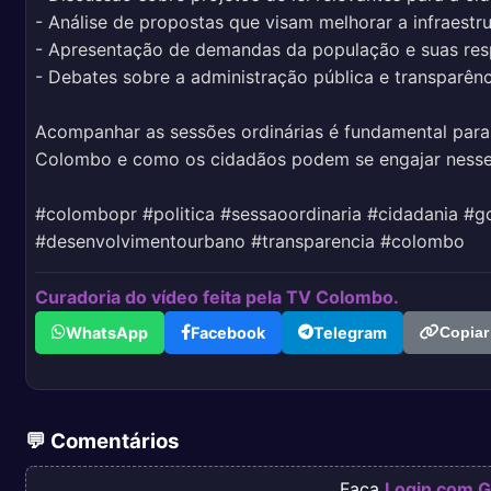
- Análise de propostas que visam melhorar a infraestru
- Apresentação de demandas da população e suas resp
- Debates sobre a administração pública e transparên
Acompanhar as sessões ordinárias é fundamental para
Colombo e como os cidadãos podem se engajar nesse
#colombopr #politica #sessaoordinaria #cidadania #
#desenvolvimentourbano #transparencia #colombo
Curadoria do vídeo feita pela TV Colombo.
WhatsApp
Facebook
Telegram
Copiar
💬 Comentários
Faça
Login com G