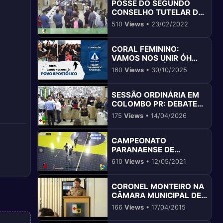
POSSE DO SEGUNDO
CONSELHO TUTELAR DE
COLOMBO: UM MARCO
510
Views
• 23/02/2022
IMPORTANTE
CORAL FEMININO:
VAMOS NOS UNIR ÓH
POVO APOSTÓLICO EM
160
Views
• 30/10/2025
COLOMBO PR
SESSÃO ORDINÁRIA EM
COLOMBO PR: DEBATES
E DECISÕES
175
Views
• 14/04/2026
IMPORTANTES
CAMPEONATO
PARANAENSE DE
FUTSAL: COLOMBO
610
Views
• 12/05/2021
FUTSAL VENCE UNIÃO CF
CORONEL MONTEIRO NA
CÂMARA MUNICIPAL DE
COLOMBO
166
Views
• 17/04/2015