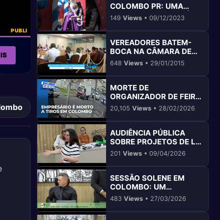
COLOMBO PR: UMA
CHEGADA INESQUECÍVEL
149
Views
• 09/12/2023
PUBLI
VEREADORES BATEM-
BOCA NA CÂMARA DE
IS
COLOMBO PR
648
Views
• 29/01/2015
MORTE DE
ORGANIZADOR DE FEIRA
EM COLOMBO CHOCA A
olombo
20,105
Views
• 28/02/2026
CIDADE
AUDIÊNCIA PÚBLICA
SOBRE PROJETOS DE LEI
E PLANOS PARA
201
Views
• 09/04/2026
COLOMBO PR 2027
e
SESSÃO SOLENE EM
COLOMBO: UM
MOMENTO DE
483
Views
• 27/03/2026
CELEBRAÇÃO E
REFLEXÃO