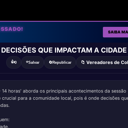
ASSADO!
SAIBA MA
 DECISÕES QUE IMPACTAM A CIDADE
📁 Vereadores de C
👍
⭐
0
Salvar
🔄
Republicar
- 14 horas' aborda os principais acontecimentos da sessão
 crucial para a comunidade local, pois é onde decisões qu
adas.
luem:
dade.