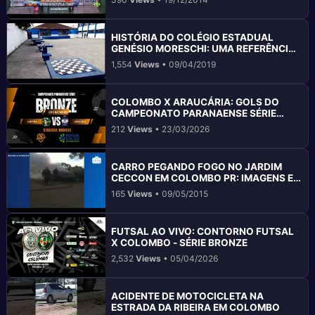
HISTÓRIA DO COLÉGIO ESTADUAL
GENÉSIO MORESCHI: UMA REFERÊNCIA
EM COLOMBO PR
1,554
Views
• 09/04/2019
COLOMBO X ARAUCÁRIA: GOLS DO
CAMPEONATO PARANAENSE SÉRIE
BRONZE 2026
212
Views
• 23/03/2026
CARRO PEGANDO FOGO NO JARDIM
CECCON EM COLOMBO PR: IMAGENS E
REAÇÃO DA DEFESA CIVIL
165
Views
• 09/05/2015
FUTSAL AO VIVO: CONTORNO FUTSAL
X COLOMBO - SÉRIE BRONZE
2,532
Views
• 05/04/2026
ACIDENTE DE MOTOCICLETA NA
ESTRADA DA RIBEIRA EM COLOMBO