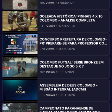
785
Views
• 17/03/2026
GOLEADA HISTÓRICA: PINHAIS 4 X 10
COLOMBO - ANÁLISE COMPLETA
340
Views
• 17/04/2025
CONCURSO PREFEITURA DE COLOMBO-
PR: PREPARE-SE PARA PROFESSOR COM
AULA DE MATEMÁTICA E RLM
279
Views
• 04/05/2026
COLOMBO FUTSAL: SÉRIE BRONZE EM
DESTAQUE NO JOGO 5 X 7
702
Views
• 13/07/2021
ASSEMBLEIA DE DEUS COLOMBO -
MISSÃO INTEGRAL (ADCMI)
332
Views
• 19/04/2026
CAMPEONATO PARANAENSE DE