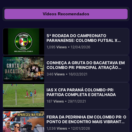
Vídeos Recomendados
5ª RODADA DO CAMPEONATO
PARANAENSE: COLOMBO FUTSAL X
PINHAIS
1,095
Views
• 12/04/2026
CONHEÇA A GRUTA DO BACAETAVA EM
COLOMBO PR: PRINCIPAL ATRAÇÃO
TURÍSTICA
346
Views
• 16/02/2021
IAS X CFA PARANÁ COLOMBO-PR:
PARTIDA COMPLETA E DETALHADA
187
Views
• 29/11/2021
FEIRA DA PEDRINHA EM COLOMBO PR: O
PONTO DE ENCONTRO MAIS VIBRANTE
DA REGIÃO
1,036
Views
• 12/01/2026