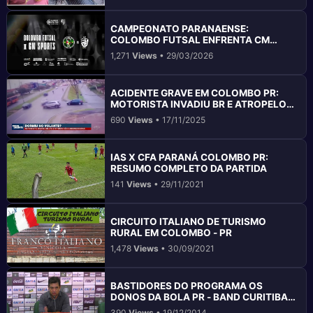
CAMPEONATO PARANAENSE:
COLOMBO FUTSAL ENFRENTA CM
SPORTS
1,271
Views
• 29/03/2026
ACIDENTE GRAVE EM COLOMBO PR:
MOTORISTA INVADIU BR E ATROPELOU
MOTOCICLETA COM CASAL
690
Views
• 17/11/2025
IAS X CFA PARANÁ COLOMBO PR:
RESUMO COMPLETO DA PARTIDA
141
Views
• 29/11/2021
CIRCUITO ITALIANO DE TURISMO
RURAL EM COLOMBO - PR
1,478
Views
• 30/09/2021
BASTIDORES DO PROGRAMA OS
DONOS DA BOLA PR - BAND CURITIBA
2014
390
Views
• 19/12/2014