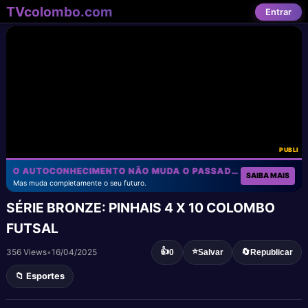
TVcolombo.com
Entrar
PUBLI
O AUTOCONHECIMENTO NÃO MUDA O PASSADO!
SAIBA MAIS
Mas muda completamente o seu futuro.
SÉRIE BRONZE: PINHAIS 4 X 10 COLOMBO
FUTSAL
👍
⭐
356 Views
•
16/04/2025
🔄
0
Salvar
Republicar
📁 Esportes