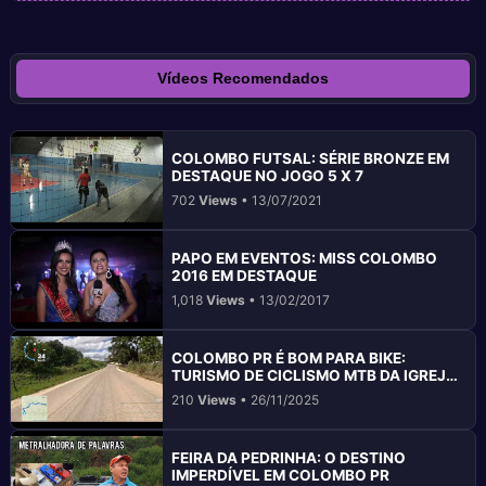
Vídeos Recomendados
COLOMBO FUTSAL: SÉRIE BRONZE EM
DESTAQUE NO JOGO 5 X 7
702
Views
• 13/07/2021
PAPO EM EVENTOS: MISS COLOMBO
2016 EM DESTAQUE
1,018
Views
• 13/02/2017
COLOMBO PR É BOM PARA BIKE:
TURISMO DE CICLISMO MTB DA IGREJA
ATÉ GRUTA BACAETAVA
210
Views
• 26/11/2025
FEIRA DA PEDRINHA: O DESTINO
IMPERDÍVEL EM COLOMBO PR