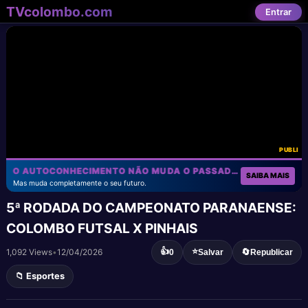
TVcolombo.com
Entrar
PUBLI
O AUTOCONHECIMENTO NÃO MUDA O PASSADO!
SAIBA MAIS
Mas muda completamente o seu futuro.
5ª RODADA DO CAMPEONATO PARANAENSE:
COLOMBO FUTSAL X PINHAIS
👍
⭐
1,092 Views
•
12/04/2026
🔄
0
Salvar
Republicar
📁 Esportes