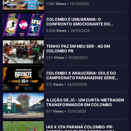
1,585
Views
• 14/10/2025
COLOMBO E UMUARAMA: O
CONFRONTO EMOCIONANTE DO
FUTSAL FEMININO
2,556
Views
• 26/10/2024
TENHO PAZ EM MEU SER - AD EM
COLOMBO PR
233
Views
• 22/08/2023
COLOMBO X ARAUCÁRIA: GOLS DO
CAMPEONATO PARANAENSE SÉRIE
BRONZE 2026
212
Views
• 23/03/2026
A LIÇÃO DE JC - UM CURTA-METRAGEM
TRANSFORMADOR EM COLOMBO
617
Views
• 21/10/2025
IAS X CFA PARANÁ COLOMBO-PR: