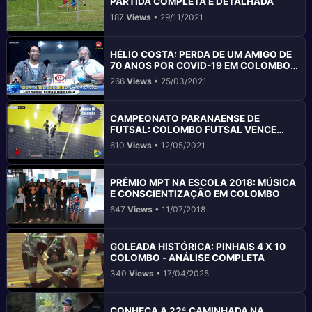
PARTIDA COMPLETA E DETALHADA
187
Views
• 29/11/2021
HÉLIO COSTA: PERDA DE UM AMIGO DE
70 ANOS POR COVID-19 EM COLOMBO
PR
266
Views
• 25/03/2021
CAMPEONATO PARANAENSE DE
FUTSAL: COLOMBO FUTSAL VENCE
UNIÃO CF
610
Views
• 12/05/2021
PRÊMIO MPT NA ESCOLA 2018: MÚSICA
E CONSCIENTIZAÇÃO EM COLOMBO
647
Views
• 11/07/2018
GOLEADA HISTÓRICA: PINHAIS 4 X 10
COLOMBO - ANÁLISE COMPLETA
340
Views
• 17/04/2025
CONHEÇA A 22ª CAMINHADA NA