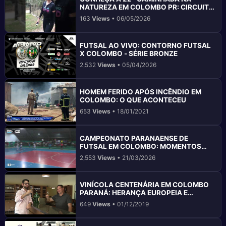
NATUREZA EM COLOMBO PR: CIRCUITO
SANTA GEMA
163
Views
• 06/05/2026
FUTSAL AO VIVO: CONTORNO FUTSAL
X COLOMBO - SÉRIE BRONZE
2,532
Views
• 05/04/2026
HOMEM FERIDO APÓS INCÊNDIO EM
COLOMBO: O QUE ACONTECEU
653
Views
• 18/01/2021
CAMPEONATO PARANAENSE DE
FUTSAL EM COLOMBO: MOMENTOS
INESQUECÍVEIS
2,553
Views
• 21/03/2026
VINÍCOLA CENTENÁRIA EM COLOMBO
PARANÁ: HERANÇA EUROPEIA E
PRÊMIOS
649
Views
• 01/12/2019