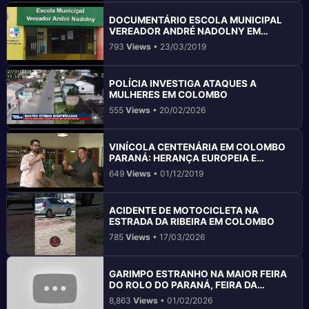
DOCUMENTÁRIO ESCOLA MUNICIPAL
VEREADOR ANDRÉ NADOLNY EM
COLOMBO PR
793
Views
• 23/03/2019
POLÍCIA INVESTIGA ATAQUES A
MULHERES EM COLOMBO
555
Views
• 20/02/2026
VINÍCOLA CENTENÁRIA EM COLOMBO
PARANÁ: HERANÇA EUROPEIA E
PRÊMIOS
649
Views
• 01/12/2019
ACIDENTE DE MOTOCICLETA NA
ESTRADA DA RIBEIRA EM COLOMBO
785
Views
• 17/03/2026
GARIMPO ESTRANHO NA MAIOR FEIRA
DO ROLO DO PARANÁ, FEIRA DA
PEDRINHA
8,863
Views
• 01/02/2026