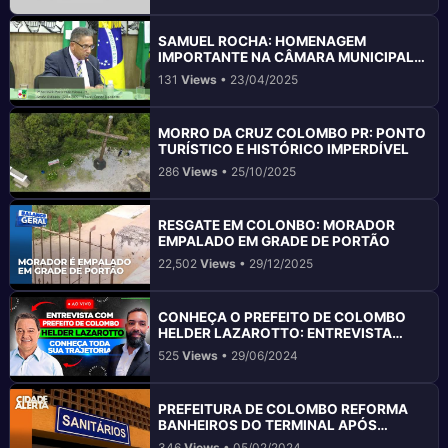
SAMUEL ROCHA: HOMENAGEM
IMPORTANTE NA CÂMARA MUNICIPAL
DE COLOMBO
131
Views
• 23/04/2025
MORRO DA CRUZ COLOMBO PR: PONTO
TURÍSTICO E HISTÓRICO IMPERDÍVEL
286
Views
• 25/10/2025
RESGATE EM COLONBO: MORADOR
EMPALADO EM GRADE DE PORTÃO
22,502
Views
• 29/12/2025
CONHEÇA O PREFEITO DE COLOMBO
HELDER LAZAROTTO: ENTREVISTA
COMPLETA E INFORMATIVA
525
Views
• 29/06/2024
PREFEITURA DE COLOMBO REFORMA
BANHEIROS DO TERMINAL APÓS
RECLAMAÇÕES DOS MORADORES
346
Views
• 05/02/2024