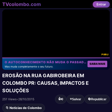
TVcolombo.com
Entrar
PUBLI
O AUTOCONHECIMENTO NÃO MUDA O PASSADO!
SAIBA MAIS
Mas muda completamente o seu futuro.
EROSÃO NA RUA GABIROBEIRA EM
COLOMBO PR: CAUSAS, IMPACTOS E
SOLUÇÕES
👍
⭐
251 Views
•
28/10/2015
🔄
0
Salvar
Republicar
📁 Notícias de Colombo