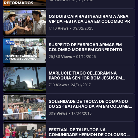
OS DOIS CAIPIRAS INVADIRAM A ÁREA
VIP DA FESTA DA UVA EM COLOMBO PR
1,116
Views
• 09/02/2025
SUSPEITO DE FABRICAR ARMAS EM
COLOMBO MORRE EM CONFRONTO
25,138
Views
• 01/12/2025
MARLUCI E TIAGO CELEBRAM NA
PARÓQUIA SENHOR BOM JESUS EM
COLOMBO PR
719
Views
• 24/01/2017
SOLENIDADE DE TROCA DE COMANDO
DO 22º BATALHÃO DA PM EM COLOMBO
PR
609
Views
• 17/04/2015
FESTIVAL DE TALENTOS NA
COMUNIDADE HERMON DE COLOMBO