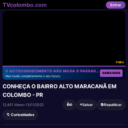
TVcolombo.com
Entrar
PUBLI
O AUTOCONHECIMENTO NÃO MUDA O PASSADO!
SAIBA MAIS
Mas muda completamente o seu futuro.
CONHEÇA O BAIRRO ALTO MARACANÃ EM
COLOMBO - PR
👍
⭐
12,451 Views
•
13/11/2022
🔄
0
Salvar
Republicar
📁 Curiosidades