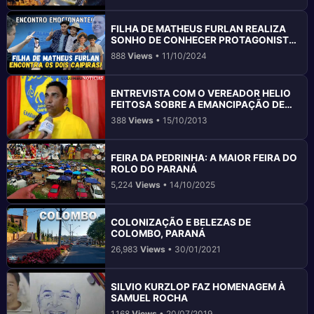
FILHA DE MATHEUS FURLAN REALIZA
SONHO DE CONHECER PROTAGONISTA
DO FILME DOIS CAIPIRAS EM COLOMBO
888
Views
• 11/10/2024
ENTREVISTA COM O VEREADOR HELIO
FEITOSA SOBRE A EMANCIPAÇÃO DE
COLOMBO PR
388
Views
• 15/10/2013
FEIRA DA PEDRINHA: A MAIOR FEIRA DO
ROLO DO PARANÁ
5,224
Views
• 14/10/2025
COLONIZAÇÃO E BELEZAS DE
COLOMBO, PARANÁ
26,983
Views
• 30/01/2021
SILVIO KURZLOP FAZ HOMENAGEM À
SAMUEL ROCHA
1,168
Views
• 20/07/2019