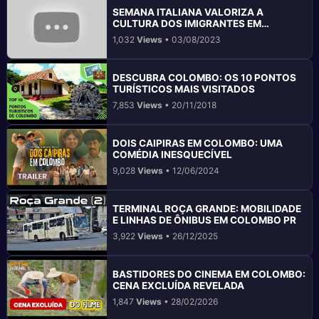
SEMANA ITALIANA VALORIZA A
CULTURA DOS IMIGRANTES EM
COLOMBO
1,032
Views
• 03/08/2023
DESCUBRA COLOMBO: OS 10 PONTOS
TURÍSTICOS MAIS VISITADOS
7,853
Views
• 20/11/2018
DOIS CAIPIRAS EM COLOMBO: UMA
COMÉDIA INESQUECÍVEL
9,028
Views
• 12/06/2024
TERMINAL ROÇA GRANDE: MOBILIDADE
E LINHAS DE ÔNIBUS EM COLOMBO PR
3,922
Views
• 26/12/2025
BASTIDORES DO CINEMA EM COLOMBO:
CENA EXCLUÍDA REVELADA
1,847
Views
• 28/02/2026