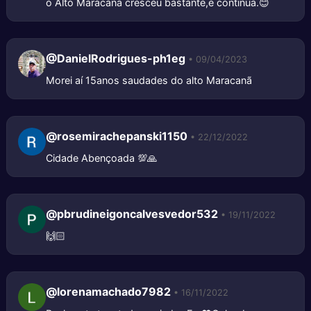
o Alto Maracanã cresceu bastante,e continua.😊
@DanielRodrigues-ph1eg
• 09/04/2023
Morei aí 15anos saudades do alto Maracanã
@rosemirachepanski1150
• 22/12/2022
Cidade Abençoada 💯🙏
@pbrudineigoncalvesvedor532
• 19/11/2022
🙌🏻
@lorenamachado7982
• 16/11/2022