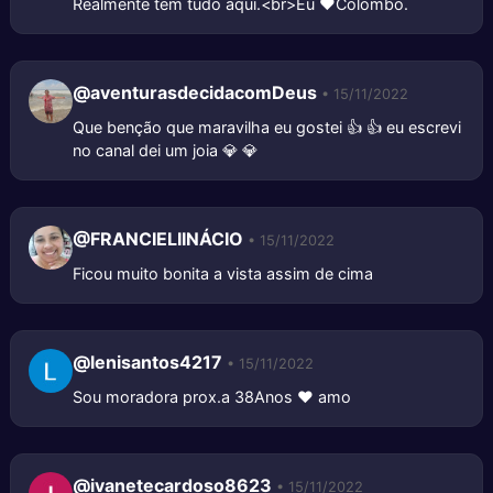
Realmente tem tudo aqui.<br>Eu ❤Colombo.
@aventurasdecidacomDeus
• 15/11/2022
Que benção que maravilha eu gostei 👍 👍 eu escrevi
no canal dei um joia 💎 💎
@FRANCIELIINÁCIO
• 15/11/2022
Ficou muito bonita a vista assim de cima
@lenisantos4217
• 15/11/2022
Sou moradora prox.a 38Anos ❤ amo
@ivanetecardoso8623
• 15/11/2022