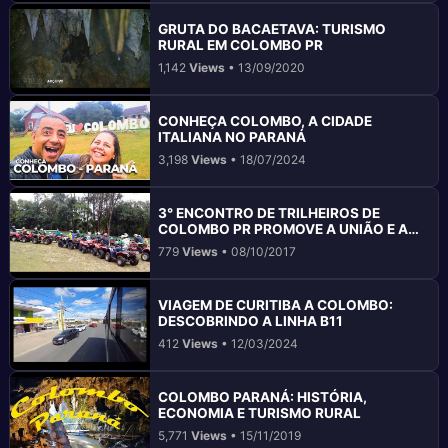
GRUTA DO BACAETAVA: TURISMO
RURAL EM COLOMBO PR
1,142
Views
• 13/09/2020
CONHEÇA COLOMBO, A CIDADE
ITALIANA NO PARANÁ
3,198
Views
• 18/07/2024
3° ENCONTRO DE TRILHEIROS DE
COLOMBO PR PROMOVE A UNIÃO E A
AVENTURA
779
Views
• 08/10/2017
VIAGEM DE CURITIBA A COLOMBO:
DESCOBRINDO A LINHA B11
412
Views
• 12/03/2024
COLOMBO PARANÁ: HISTÓRIA,
ECONOMIA E TURISMO RURAL
5,771
Views
• 15/11/2019