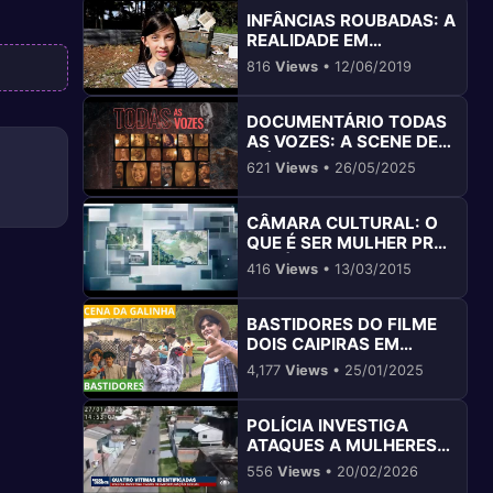
INFÂNCIAS ROUBADAS: A
REALIDADE EM
COLOMBO PR
816
Views
• 12/06/2019
DOCUMENTÁRIO TODAS
AS VOZES: A SCENE DE
MÚSICA AUTORAL EM
621
Views
• 26/05/2025
COLOMBO PR
CÂMARA CULTURAL: O
QUE É SER MULHER PRA
VOCÊ?
416
Views
• 13/03/2015
BASTIDORES DO FILME
DOIS CAIPIRAS EM
COLOMBO PR
4,177
Views
• 25/01/2025
POLÍCIA INVESTIGA
ATAQUES A MULHERES
EM COLOMBO
556
Views
• 20/02/2026