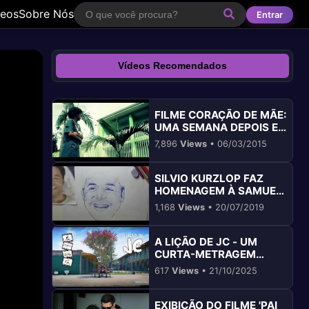
deos
Sobre Nós
Entrar
Vídeos Recomendados
FILME CORAÇÃO DE MÃE:
UMA SEMANA DEPOIS E
A TRANSFORMAÇÃO DE
7,896
Views
• 06/03/2015
PEDRINHO EM COLOMBO
PR
SILVIO KURZLOP FAZ
HOMENAGEM À SAMUEL
ROCHA
1,168
Views
• 20/07/2019
A LIÇÃO DE JC - UM
CURTA-METRAGEM
TRANSFORMADOR EM
617
Views
• 21/10/2025
COLOMBO
EXIBIÇÃO DO FILME 'PAI