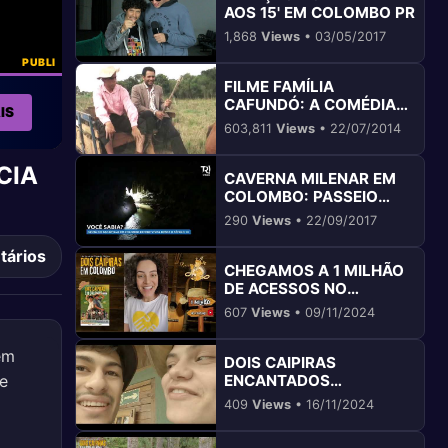
AOS 15' EM COLOMBO PR
1,868
Views
• 03/05/2017
PUBLI
FILME FAMÍLIA
CAFUNDÓ: A COMÉDIA
IS
CAIPIRA QUE ENCANTA
603,811
Views
• 22/07/2014
COLOMBO
CIA
CAVERNA MILENAR EM
COLOMBO: PASSEIO
GRATUITO E RELEVANTE
290
Views
• 22/09/2017
tários
CHEGAMOS A 1 MILHÃO
DE ACESSOS NO
YOUTUBE EM COLOMBO
607
Views
• 09/11/2024
em
DOIS CAIPIRAS
ue
ENCANTADOS
DESCOBREM COLOMBO
409
Views
• 16/11/2024
PR