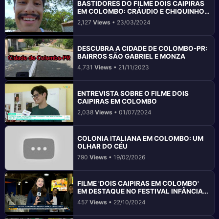
BASTIDORES DO FILME DOIS CAIPIRAS
EM COLOMBO: CRÁUDIO E CHIQUINHO
NO SET DE FILMAGENS
2,127
Views
• 23/03/2024
DESCUBRA A CIDADE DE COLOMBO-PR:
BAIRROS SÃO GABRIEL E MONZA
4,731
Views
• 21/11/2023
ENTREVISTA SOBRE O FILME DOIS
CAIPIRAS EM COLOMBO
2,038
Views
• 01/07/2024
COLONIA ITALIANA EM COLOMBO: UM
OLHAR DO CÉU
790
Views
• 19/02/2026
FILME 'DOIS CAIPIRAS EM COLOMBO'
EM DESTAQUE NO FESTIVAL INFÂNCIA
FELIZ
457
Views
• 22/10/2024