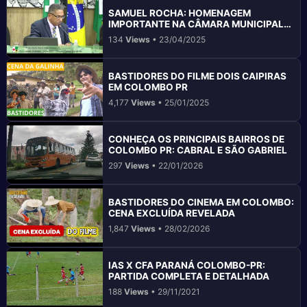
SAMUEL ROCHA: HOMENAGEM
IMPORTANTE NA CÂMARA MUNICIPAL
DE COLOMBO
134
Views
• 23/04/2025
BASTIDORES DO FILME DOIS CAIPIRAS
EM COLOMBO PR
4,177
Views
• 25/01/2025
CONHEÇA OS PRINCIPAIS BAIRROS DE
COLOMBO PR: CABRAL E SÃO GABRIEL
297
Views
• 22/01/2026
BASTIDORES DO CINEMA EM COLOMBO:
CENA EXCLUÍDA REVELADA
1,847
Views
• 28/02/2026
IAS X CFA PARANÁ COLOMBO-PR:
PARTIDA COMPLETA E DETALHADA
188
Views
• 29/11/2021