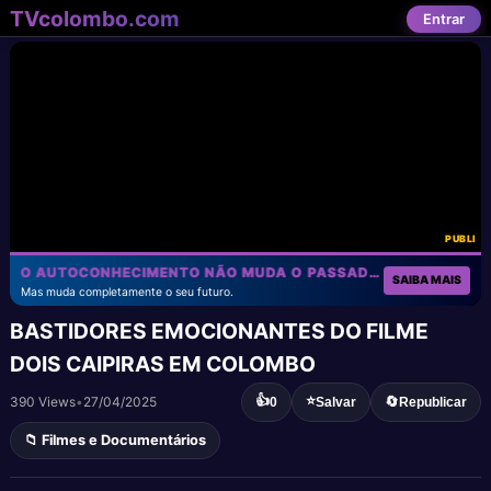
TVcolombo.com
Entrar
PUBLI
O AUTOCONHECIMENTO NÃO MUDA O PASSADO!
SAIBA MAIS
Mas muda completamente o seu futuro.
BASTIDORES EMOCIONANTES DO FILME
DOIS CAIPIRAS EM COLOMBO
👍
⭐
390 Views
•
27/04/2025
🔄
0
Salvar
Republicar
📁 Filmes e Documentários