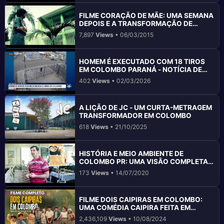
FILME CORAÇÃO DE MÃE: UMA SEMANA
DEPOIS E A TRANSFORMAÇÃO DE
PEDRINHO EM COLOMBO PR
7,897
Views
• 06/03/2015
HOMEM É EXECUTADO COM 18 TIROS
EM COLOMBO PARANÁ - NOTÍCIA DE
SEGURANÇA
402
Views
• 02/03/2026
A LIÇÃO DE JC - UM CURTA-METRAGEM
TRANSFORMADOR EM COLOMBO
618
Views
• 21/10/2025
HISTÓRIA E MEIO AMBIENTE DE
COLOMBO PR: UMA VISÃO COMPLETA E
SUSTENTÁVEL
173
Views
• 14/07/2020
FILME DOIS CAIPIRAS EM COLOMBO:
UMA COMÉDIA CAIPIRA FEITA EM
COLOMBO
2,436,109
Views
• 10/08/2024