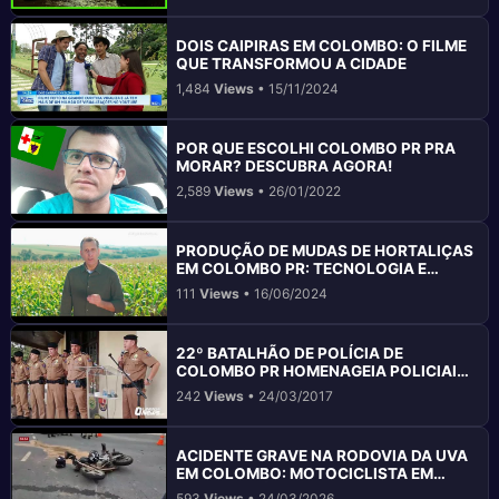
DOIS CAIPIRAS EM COLOMBO: O FILME
QUE TRANSFORMOU A CIDADE
1,484
Views
• 15/11/2024
POR QUE ESCOLHI COLOMBO PR PRA
MORAR? DESCUBRA AGORA!
2,589
Views
• 26/01/2022
PRODUÇÃO DE MUDAS DE HORTALIÇAS
EM COLOMBO PR: TECNOLOGIA E
SUSTENTABILIDADE
111
Views
• 16/06/2024
22º BATALHÃO DE POLÍCIA DE
COLOMBO PR HOMENAGEIA POLICIAIS
DE DESTAQUE
242
Views
• 24/03/2017
ACIDENTE GRAVE NA RODOVIA DA UVA
EM COLOMBO: MOTOCICLISTA EM
ESTADO CRÍTICO
593
Views
• 24/03/2026