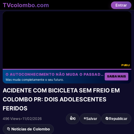
TVcolombo.com
Entrar
PUBLI
O AUTOCONHECIMENTO NÃO MUDA O PASSADO!
SAIBA MAIS
Mas muda completamente o seu futuro.
ACIDENTE COM BICICLETA SEM FREIO EM
COLOMBO PR: DOIS ADOLESCENTES
FERIDOS
👍
⭐
496 Views
•
11/02/2026
🔄
0
Salvar
Republicar
📁 Notícias de Colombo