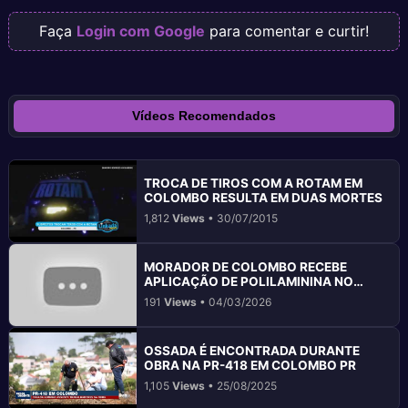
Faça
Login com Google
para comentar e curtir!
Vídeos Recomendados
TROCA DE TIROS COM A ROTAM EM
COLOMBO RESULTA EM DUAS MORTES
1,812
Views
• 30/07/2015
MORADOR DE COLOMBO RECEBE
APLICAÇÃO DE POLILAMININA NO
HOSPITAL DO TRABALHADOR
191
Views
• 04/03/2026
OSSADA É ENCONTRADA DURANTE
OBRA NA PR-418 EM COLOMBO PR
1,105
Views
• 25/08/2025