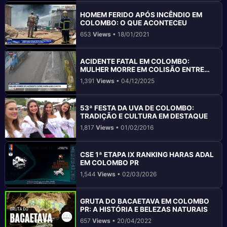
HOMEM FERIDO APÓS INCÊNDIO EM
COLOMBO: O QUE ACONTECEU
653
Views
• 18/01/2021
ACIDENTE FATAL EM COLOMBO:
MULHER MORRE EM COLISÃO ENTRE
MOTO E CAMINHÃO
1,391
Views
• 04/12/2025
53ª FESTA DA UVA DE COLOMBO:
TRADIÇÃO E CULTURA EM DESTAQUE
1,817
Views
• 01/02/2016
CSE 1ª ETAPA IX RANKING HARAS ADAL
EM COLOMBO PR
1,544
Views
• 02/03/2026
GRUTA DO BACAETAVA EM COLOMBO
PR: A HISTÓRIA E BELEZAS NATURAIS
657
Views
• 20/04/2022