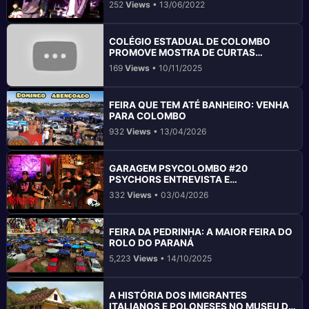
252
Views
• 13/06/2022
COLÉGIO ESTADUAL DE COLOMBO
PROMOVE MOSTRA DE CURTAS
METRAGENS
169
Views
• 10/11/2025
FEIRA QUE TEM ATÉ BANHEIRO: VENHA
PARA COLOMBO
932
Views
• 13/04/2026
GARAGEM PSYCOLOMBO #20
PSYCHORS ENTREVISTA E
APRESENTAÇÃO AO VIVO
332
Views
• 03/04/2026
FEIRA DA PEDRINHA: A MAIOR FEIRA DO
ROLO DO PARANÁ
5,223
Views
• 14/10/2025
A HISTÓRIA DOS IMIGRANTES
ITALIANOS E POLONESES NO MUSEU DE