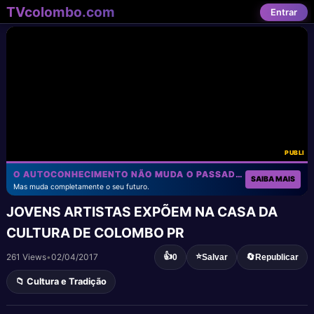
TVcolombo.com
Entrar
PUBLI
O AUTOCONHECIMENTO NÃO MUDA O PASSADO!
SAIBA MAIS
Mas muda completamente o seu futuro.
JOVENS ARTISTAS EXPÕEM NA CASA DA
CULTURA DE COLOMBO PR
👍
⭐
261 Views
•
02/04/2017
🔄
0
Salvar
Republicar
📁 Cultura e Tradição