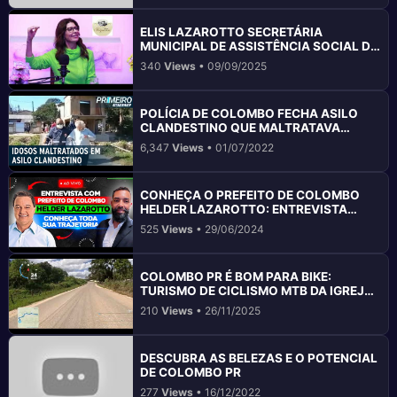
ELIS LAZAROTTO SECRETÁRIA
MUNICIPAL DE ASSISTÊNCIA SOCIAL DE
COLOMBO PR
340
Views
• 09/09/2025
POLÍCIA DE COLOMBO FECHA ASILO
CLANDESTINO QUE MALTRATAVA
IDOSOS
6,347
Views
• 01/07/2022
CONHEÇA O PREFEITO DE COLOMBO
HELDER LAZAROTTO: ENTREVISTA
COMPLETA E INFORMATIVA
525
Views
• 29/06/2024
COLOMBO PR É BOM PARA BIKE:
TURISMO DE CICLISMO MTB DA IGREJA
ATÉ GRUTA BACAETAVA
210
Views
• 26/11/2025
DESCUBRA AS BELEZAS E O POTENCIAL
DE COLOMBO PR
277
Views
• 16/12/2022