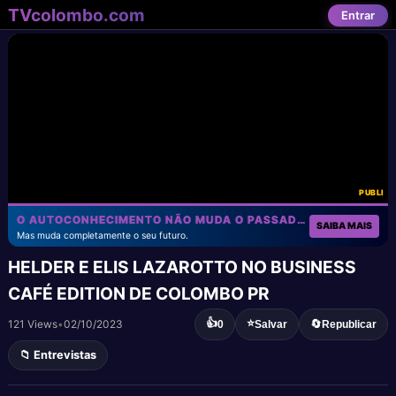
TVcolombo.com
Entrar
PUBLI
O AUTOCONHECIMENTO NÃO MUDA O PASSADO!
SAIBA MAIS
Mas muda completamente o seu futuro.
HELDER E ELIS LAZAROTTO NO BUSINESS
CAFÉ EDITION DE COLOMBO PR
👍
⭐
121 Views
•
02/10/2023
🔄
0
Salvar
Republicar
📁 Entrevistas