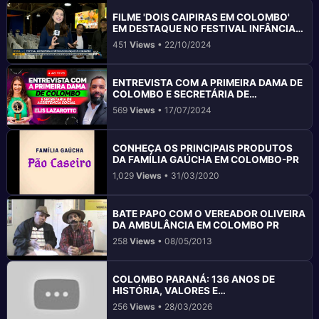
FILME 'DOIS CAIPIRAS EM COLOMBO'
EM DESTAQUE NO FESTIVAL INFÂNCIA
FELIZ
451
Views
• 22/10/2024
ENTREVISTA COM A PRIMEIRA DAMA DE
COLOMBO E SECRETÁRIA DE
ASSISTÊNCIA SOCIAL ELIS LAZAROTTO
569
Views
• 17/07/2024
CONHEÇA OS PRINCIPAIS PRODUTOS
DA FAMÍLIA GAÚCHA EM COLOMBO-PR
1,029
Views
• 31/03/2020
BATE PAPO COM O VEREADOR OLIVEIRA
DA AMBULÂNCIA EM COLOMBO PR
258
Views
• 08/05/2013
COLOMBO PARANÁ: 136 ANOS DE
HISTÓRIA, VALORES E
DESENVOLVIMENTO
256
Views
• 28/03/2026